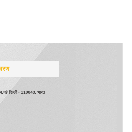
िवरण
ंव,नई दिल्ली - 110043, भारत