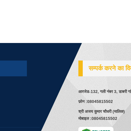
सम्पर्क करने का व
आरजेड-132, गली नंबर 3, डाबरी गा
फ़ोन :
08045815502
श्री अजय कुमार चौधरी
(
मालिक
)
मोबाइल :
08045815502